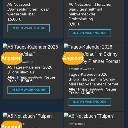
A5 Notizbuch
A6 Notizbuch „Herzchen
„Gänseblümchen rosa“
blau / gestreift“ mit
wiederbefüllbar
halbverdeckter
Drahtbindung
15,00
€
8,50
€
IN DEN WARENKORB
IN DEN WARENKORB
Angebot!
Angebot!
SCHREIBWAREN
A5 Tages-Kalender 2026
SCHREIBWAREN
„Floral lila/blau“
Tages-Kalender 2026
Ursprünglicher
Alter Preis:
27,00
€
Neuer
„Floral lila/blau“ im Skinny
Aktueller
Preis
Preis:
15,00
€
Mini Happy Planner Format
Preis
war:
ist:
27,00 €
Ursprünglic
Alter Preis:
19,00
€
Neuer
IN DEN WARENKORB
15,00 €.
Aktueller
Preis
Preis:
14,00
€
Preis
war:
ist:
19,00 €
IN DEN WARENKORB
14,00 €.
NOTIZBUCH
NOTIZBUCH
Angebot!