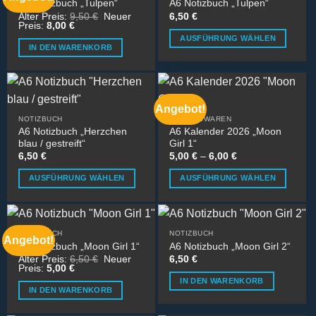
A5 Notizbuch „Tulpen“
A6 Notizbuch „Tulpen“
Ursprünglicher
Alter Preis:
9,50
€
Neuer
6,50
€
Aktueller
Preis
Preis:
8,00
€
Preis
war:
AUSFÜHRUNG WÄHLEN
ist:
9,50 €
IN DEN WARENKORB
8,00 €.
Dieses
Produkt
weist
mehrere
Angebot!
Varianten
NOTIZBUCH
SCHREIBWAREN
auf.
A6 Notizbuch „Herzchen
A6 Kalender 2026 „Moon
Die
blau / gestreift“
Girl 1“
6,50
€
5,00
€
–
6,00
€
Optionen
können
AUSFÜHRUNG WÄHLEN
AUSFÜHRUNG WÄHLEN
auf
Dieses
Dieses
der
Produkt
Produkt
Produktseite
weist
weist
gewählt
NOTIZBUCH
NOTIZBUCH
mehrere
mehrere
Angebot!
A6 Notizbuch „Moon Girl 1“
A6 Notizbuch „Moon Girl 2“
werden
Varianten
Varianten
Ursprünglicher
Alter Preis:
6,50
€
Neuer
6,50
€
Aktueller
Preis
Preis:
5,00
€
auf.
auf.
Preis
war:
IN DEN WARENKORB
Die
Die
ist:
6,50 €
IN DEN WARENKORB
5,00 €.
Optionen
Optionen
können
können