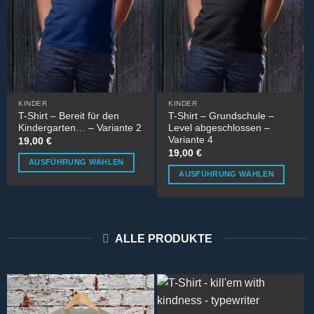
KINDER
KINDER
T-Shirt – Bereit für den
T-Shirt – Grundschule –
Kindergarten… – Variante 2
Level abgeschlossen –
Variante 4
19,00
€
19,00
€
AUSFÜHRUNG WÄHLEN
AUSFÜHRUNG WÄHLEN
Dieses
Dieses
Produkt
Produkt
weist
weist
mehrere
mehrere
Varianten
ALLE PRODUKTE
Varianten
auf.
auf.
Die
Die
Optionen
Optionen
können
können
auf