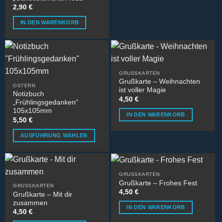
auf.
2,90
€
Die
IN DEN WARENKORB
Optionen
können
auf
der
Produktseite
GRUSSKARTEN
gewählt
Grußkarte – Weihnachten
OSTERN
werden
ist voller Magie
Notizbuch
4,50
€
„Frühlingsgedanken“
105x105mm
IN DEN WARENKORB
5,50
€
AUSFÜHRUNG WÄHLEN
Dieses
Produkt
weist
GRUSSKARTEN
mehrere
Grußkarte – Frohes Fest
GRUSSKARTEN
Varianten
4,50
€
Grußkarte – Mit dir
auf.
zusammen
IN DEN WARENKORB
Die
4,50
€
Optionen