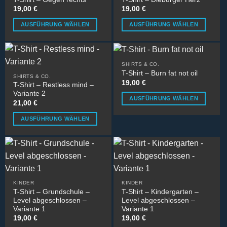
Varianten
Varianten
Produktseite
gewählt
19,00
€
19,00
€
auf.
auf.
gewählt
werden
AUSFÜHRUNG WÄHLEN
AUSFÜHRUNG WÄHLEN
Die
Die
werden
Dieses
Dieses
Optionen
Optionen
Produkt
Produkt
können
können
weist
weist
auf
auf
SHIRTS & CO.
mehrere
mehrere
der
der
T-Shirt – Burn fat not oil
SHIRTS & CO.
Varianten
Varianten
Produktseite
Produktseite
19,00
€
T-Shirt – Restless mind –
auf.
auf.
gewählt
gewählt
Variante 2
AUSFÜHRUNG WÄHLEN
Die
Die
werden
werden
21,00
€
Dieses
Optionen
Optionen
AUSFÜHRUNG WÄHLEN
Produkt
können
können
Dieses
weist
auf
auf
Produkt
mehrere
der
der
weist
Varianten
Produktseite
Produktseite
mehrere
auf.
gewählt
gewählt
Varianten
Die
werden
werden
auf.
KINDER
KINDER
Optionen
T-Shirt – Grundschule –
T-Shirt – Kindergarten –
Die
können
Level abgeschlossen –
Level abgeschlossen –
Optionen
auf
Variante 1
Variante 1
können
der
19,00
€
19,00
€
auf