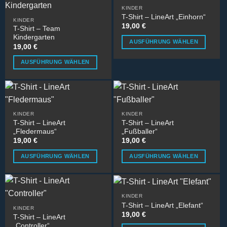
weist
Varianten
Produktseite
werden
KINDER
mehrere
auf.
gewählt
T-Shirt – LineArt „Einhorn“
KINDER
Varianten
Die
werden
19,00
€
T-Shirt – Team
auf.
Optionen
Kindergarten
AUSFÜHRUNG WÄHLEN
Die
können
19,00
€
Dieses
Optionen
auf
AUSFÜHRUNG WÄHLEN
Produkt
können
der
Dieses
weist
auf
Produktseite
Produkt
mehrere
der
gewählt
weist
Varianten
Produktseite
werden
mehrere
auf.
gewählt
KINDER
KINDER
Varianten
Die
werden
T-Shirt – LineArt
T-Shirt – LineArt
auf.
Optionen
„Fledermaus“
„Fußballer“
Die
können
19,00
€
19,00
€
Optionen
auf
AUSFÜHRUNG WÄHLEN
AUSFÜHRUNG WÄHLEN
können
der
Dieses
Dieses
auf
Produktseite
Produkt
Produkt
der
gewählt
weist
weist
Produktseite
werden
KINDER
mehrere
mehrere
gewählt
T-Shirt – LineArt „Elefant“
KINDER
Varianten
Varianten
werden
19,00
€
T-Shirt – LineArt
auf.
auf.
„Controller“