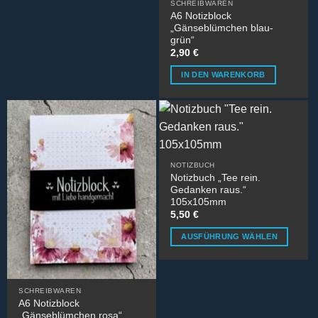
SCHREIBWAREN
A6 Notizblock
„Gänseblümchen blau-
grün“
2,90
€
IN DEN WARENKORB
NOTIZBUCH
Notizbuch „Tee rein.
Gedanken raus.“
105x105mm
5,50
€
AUSFÜHRUNG WÄHLEN
Dieses
Produkt
weist
SCHREIBWAREN
mehrere
A6 Notizblock
Varianten
„Gänseblümchen rosa“