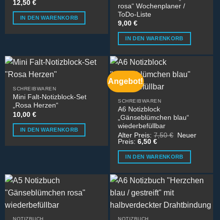
12,50
€
rosa“ Wochenplaner /
ToDo-Liste
IN DEN WARENKORB
9,00
€
IN DEN WARENKORB
Angebot!
SCHREIBWAREN
Mini Falt-Notizblock-Set
SCHREIBWAREN
„Rosa Herzen“
A6 Notizblock
10,00
€
„Gänseblümchen blau“
wiederbefüllbar
IN DEN WARENKORB
Ursprüngliche
Alter Preis:
7,50
€
Neuer
Aktueller
Preis
Preis:
6,50
€
Preis
war:
ist:
7,50 €
IN DEN WARENKORB
6,50 €.
NOTIZBUCH
NOTIZBUCH