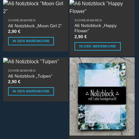
auf
auf
der
der
Produktseite
Produktseite
SCHREIBWAREN
SCHREIBWAREN
gewählt
gewählt
A6 Notizblock „Happy
A6 Notizblock „Moon Girl 2“
Flower“
werden
werden
2,90
€
2,90
€
IN DEN WARENKORB
IN DEN WARENKORB
SCHREIBWAREN
A6 Notizblock „Tulpen“
2,90
€
IN DEN WARENKORB