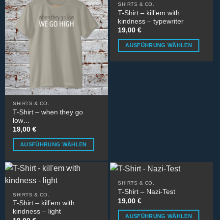
SHIRTS & CO.
auf
der
T-Shirt – kill’em with
der
Produktseite
kindness – typewriter
Produktseite
gewählt
19,00
€
gewählt
werden
AUSFÜHRUNG WÄHLEN
werden
Dieses
Produkt
weist
mehrere
Varianten
SHIRTS & CO.
auf.
T-Shirt – when they go
Die
low…
Optionen
19,00
€
können
AUSFÜHRUNG WÄHLEN
auf
Dieses
der
Produkt
Produktseite
weist
gewählt
SHIRTS & CO.
mehrere
werden
T-Shirt – Nazi-Test
SHIRTS & CO.
Varianten
19,00
€
T-Shirt – kill’em with
auf.
kindness – light
AUSFÜHRUNG WÄHLEN
Die