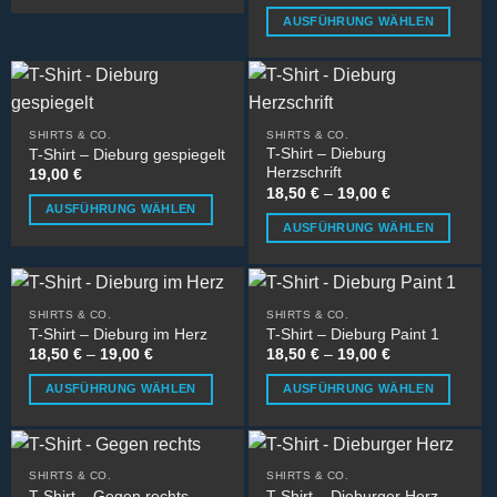
AUSFÜHRUNG WÄHLEN
Dieses
Produkt
weist
mehrere
SHIRTS & CO.
SHIRTS & CO.
Varianten
T-Shirt – Dieburg
T-Shirt – Dieburg gespiegelt
auf.
Herzschrift
19,00
€
Die
18,50
€
–
19,00
€
Optionen
AUSFÜHRUNG WÄHLEN
AUSFÜHRUNG WÄHLEN
können
Dieses
Dieses
auf
Produkt
Produkt
der
weist
weist
Produktseite
mehrere
SHIRTS & CO.
SHIRTS & CO.
mehrere
gewählt
Varianten
T-Shirt – Dieburg im Herz
T-Shirt – Dieburg Paint 1
Varianten
werden
auf.
18,50
€
–
19,00
€
18,50
€
–
19,00
€
auf.
Die
AUSFÜHRUNG WÄHLEN
AUSFÜHRUNG WÄHLEN
Die
Optionen
Dieses
Dieses
Optionen
können
Produkt
Produkt
können
auf
weist
weist
auf
der
SHIRTS & CO.
SHIRTS & CO.
mehrere
mehrere
der
Produktseite
T-Shirt – Gegen rechts
T-Shirt – Dieburger Herz