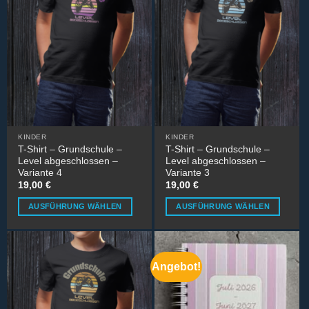
Varianten
auf.
Die
Optionen
können
auf
der
Produktseite
gewählt
werden
KINDER
KINDER
T-Shirt – Grundschule –
T-Shirt – Grundschule –
Level abgeschlossen –
Level abgeschlossen –
Variante 4
Variante 3
19,00
€
19,00
€
AUSFÜHRUNG WÄHLEN
AUSFÜHRUNG WÄHLEN
Dieses
Dieses
Produkt
Produkt
weist
weist
mehrere
mehrere
Angebot!
Varianten
Varianten
auf.
auf.