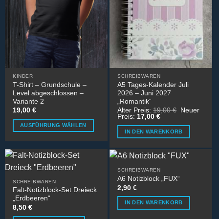
Die
Die
Optionen
Optionen
können
können
auf
auf
der
der
Produktseite
Produktseite
gewählt
gewählt
werden
werden
KINDER
SCHREIBWAREN
T-Shirt – Grundschule –
A5 Tages-Kalender Juli
Level abgeschlossen –
2026 – Juni 2027
Variante 2
„Romantik“
Ursprünglic
19,00
€
Alter Preis:
19,00
€
Neuer
Aktueller
Preis
Preis:
17,00
€
Preis
war:
AUSFÜHRUNG WÄHLEN
ist:
19,00 €
IN DEN WARENKORB
17,00 €.
Dieses
Produkt
weist
mehrere
SCHREIBWAREN
Varianten
A6 Notizblock „FUX“
SCHREIBWAREN
2,90
€
auf.
Falt-Notizblock-Set Dreieck
Die
„Erdbeeren“
IN DEN WARENKORB
8,50
€
Optionen
können