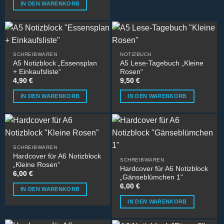
IN DEN WARENKORB
auf
der
Produktseite
gewählt
werden
SCHREIBWAREN
NOTIZBUCH
A5 Notizblock „Essensplan
A5 Lese-Tagebuch „Kleine
+ Einkaufsliste“
Rosen“
4,90
€
9,50
€
IN DEN WARENKORB
IN DEN WARENKORB
SCHREIBWAREN
Hardcover für A6 Notizblock
SCHREIBWAREN
„Kleine Rosen“
Hardcover für A6 Notizblock
6,00
€
„Gänseblümchen 1“
6,00
€
IN DEN WARENKORB
IN DEN WARENKORB