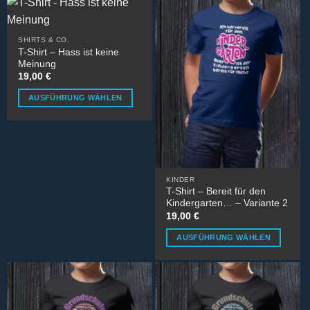
der
der
weist
weist
Produktseite
Produktseite
mehrere
mehrere
gewählt
gewählt
SHIRTS & CO.
Varianten
Varianten
werden
werden
T-Shirt – Hass ist keine
auf.
auf.
Meinung
Die
Die
19,00
€
Optionen
Optionen
AUSFÜHRUNG WÄHLEN
können
können
Dieses
auf
auf
Produkt
der
der
weist
Produktseite
Produktseite
mehrere
gewählt
gewählt
Varianten
werden
werden
KINDER
auf.
T-Shirt – Bereit für den
Die
Kindergarten… – Variante 2
Optionen
19,00
€
können
AUSFÜHRUNG WÄHLEN
auf
Dieses
der
Produkt
Produktseite
weist
gewählt
mehrere
werden