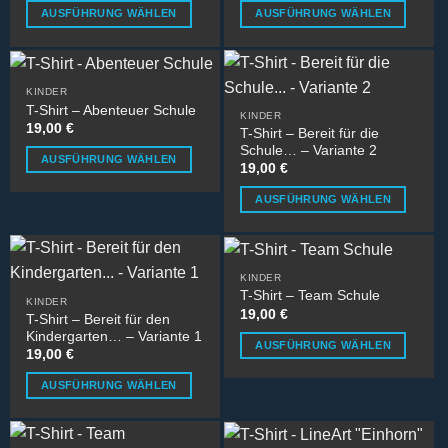
Produktseite
AUSFÜHRUNG WÄHLEN
AUSFÜHRUNG WÄHLEN
der
gewählt
Dieses
Dieses
Produktseite
werden
Produkt
Produkt
gewählt
weist
weist
werden
KINDER
mehrere
mehrere
T-Shirt – Abenteuer Schule
KINDER
Varianten
Varianten
19,00
€
T-Shirt – Bereit für die
auf.
auf.
Schule… – Variante 2
AUSFÜHRUNG WÄHLEN
Die
Die
19,00
€
Dieses
Optionen
Optionen
AUSFÜHRUNG WÄHLEN
Produkt
können
können
Dieses
weist
auf
auf
Produkt
mehrere
der
der
weist
Varianten
Produktseite
Produktseite
KINDER
mehrere
auf.
gewählt
gewählt
T-Shirt – Team Schule
KINDER
Varianten
Die
werden
werden
19,00
€
T-Shirt – Bereit für den
auf.
Optionen
Kindergarten… – Variante 1
AUSFÜHRUNG WÄHLEN
Die
können
19,00
€
Dieses
Optionen
auf
AUSFÜHRUNG WÄHLEN
Produkt
können
der
Dieses
weist
auf
Produktseite
Produkt
mehrere
der
gewählt