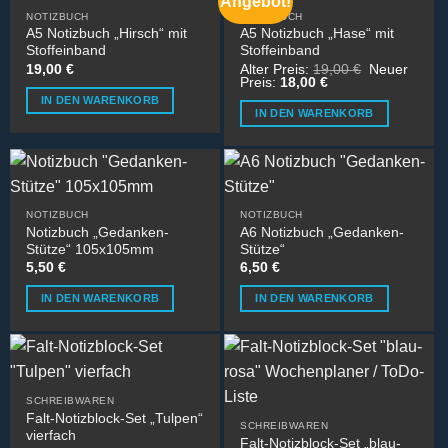
Angebot!
NOTIZBUCH
NOTIZBUCH
A5 Notizbuch „Hirsch“ mit
A5 Notizbuch „Hase“ mit
Stoffeinband
Stoffeinband
Ursprünglic
19,00
€
Alter Preis:
19,00
€
Neuer
Aktueller
Preis
Preis:
18,00
€
Preis
war:
IN DEN WARENKORB
ist:
19,00 €
IN DEN WARENKORB
18,00 €.
NOTIZBUCH
NOTIZBUCH
Notizbuch „Gedanken-
A6 Notizbuch „Gedanken-
Stütze“ 105x105mm
Stütze“
5,50
€
6,50
€
IN DEN WARENKORB
IN DEN WARENKORB
SCHREIBWAREN
Falt-Notizblock-Set „Tulpen“
SCHREIBWAREN
vierfach
Falt-Notizblock-Set „blau-