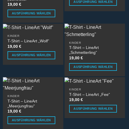
AUSFÜHRUNG WÄHLEN
Die
Die
19,00
€
Dieses
Optionen
Optionen
AUSFÜHRUNG WÄHLEN
Produkt
können
können
Dieses
weist
auf
auf
Produkt
mehrere
der
der
weist
Varianten
Produktseite
Produktseite
KINDER
mehrere
auf.
gewählt
gewählt
T-Shirt – LineArt „Wolf“
KINDER
Varianten
Die
werden
werden
19,00
€
T-Shirt – LineArt
auf.
Optionen
„Schmetterling“
AUSFÜHRUNG WÄHLEN
Die
können
19,00
€
Dieses
Optionen
auf
AUSFÜHRUNG WÄHLEN
Produkt
können
der
Dieses
weist
auf
Produktseite
Produkt
mehrere
der
gewählt
weist
Varianten
Produktseite
werden
KINDER
mehrere
auf.
gewählt
T-Shirt – LineArt „Fee“
KINDER
Varianten
Die
werden
19,00
€
T-Shirt – LineArt
auf.
Optionen
„Meerjungfrau“
AUSFÜHRUNG WÄHLEN
Die
können
19,00
€
Dieses
Optionen
auf
AUSFÜHRUNG WÄHLEN
Produkt
können
der
Dieses
weist
auf
Produktseite