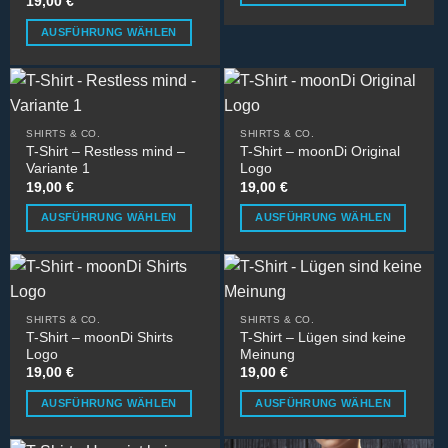
19,00
€
Dieses
Optionen
AUSFÜHRUNG WÄHLEN
Produkt
können
Dieses
weist
auf
Produkt
mehrere
der
weist
Varianten
Produktseite
mehrere
auf.
gewählt
SHIRTS & CO.
SHIRTS & CO.
Varianten
Die
werden
T-Shirt – Restless mind –
T-Shirt – moonDi Original
auf.
Optionen
Variante 1
Logo
Die
können
19,00
€
19,00
€
Optionen
auf
AUSFÜHRUNG WÄHLEN
AUSFÜHRUNG WÄHLEN
können
der
Dieses
Dieses
auf
Produktseite
Produkt
Produkt
der
gewählt
weist
weist
Produktseite
werden
mehrere
mehrere
gewählt
SHIRTS & CO.
SHIRTS & CO.
Varianten
Varianten
werden
T-Shirt – moonDi Shirts
T-Shirt – Lügen sind keine
auf.
auf.
Logo
Meinung
Die
Die
19,00
€
19,00
€
Optionen
Optionen
AUSFÜHRUNG WÄHLEN
AUSFÜHRUNG WÄHLEN
können
können
Dieses
Dieses
auf
auf
Produkt
Produkt