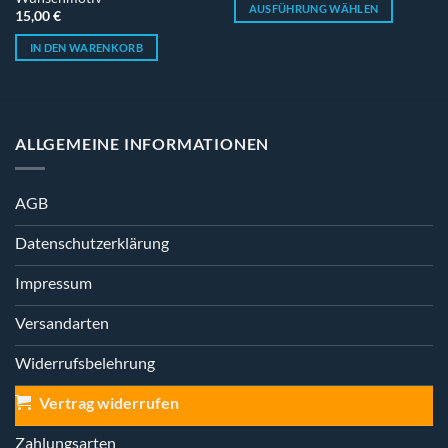
AUSFÜHRUNG WÄHLEN
15,00
€
Dieses
IN DEN WARENKORB
Produkt
weist
mehrere
Varianten
auf.
ALLGEMEINE INFORMATIONEN
Die
Optionen
können
AGB
auf
Datenschutzerklärung
der
Produktseite
Impressum
gewählt
werden
Versandarten
Widerrufsbelehrung
Vertrag widerrufen
Zahlungsarten