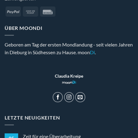
PayPal
Cash
Rechung
on
Pickup
ÜBER MOONDI
Geboren am Tag der ersten Mondlandung - seit vielen Jahren
in Dieburg in Südhessen zu Hause. moon
Di
.
Claudia Kreipe
moon
Di
LETZTE NEUIGKEITEN
Zeit für eine Überarbeitung