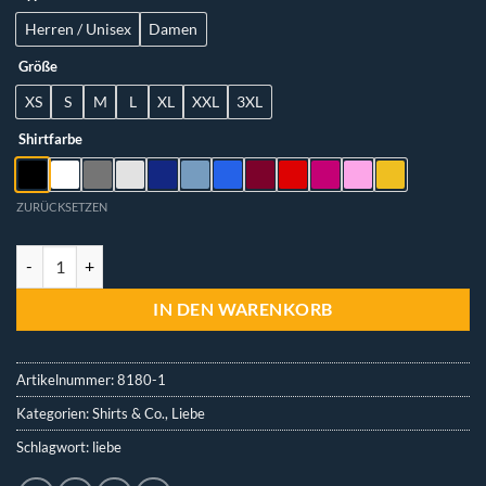
Herren / Unisex
Damen
Größe
XS
S
M
L
XL
XXL
3XL
Shirtfarbe
ZURÜCKSETZEN
T-Shirt - LineArt "Love" Menge
IN DEN WARENKORB
Artikelnummer:
8180-1
Kategorien:
Shirts & Co.
,
Liebe
Schlagwort:
liebe