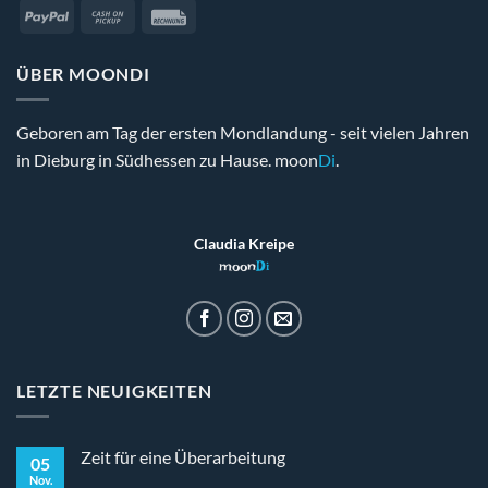
PayPal
Cash
Rechung
on
Pickup
ÜBER MOONDI
Geboren am Tag der ersten Mondlandung - seit vielen Jahren
in Dieburg in Südhessen zu Hause. moon
Di
.
Claudia Kreipe
moon
Di
LETZTE NEUIGKEITEN
Zeit für eine Überarbeitung
05
Nov.
Keine