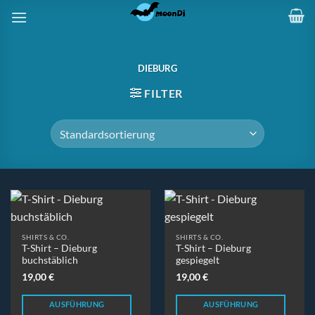
Zum
Inhalt
springen
DIEBURG
FILTER
SHIRTS & CO.
SHIRTS & CO.
T-Shirt – Dieburg
T-Shirt – Dieburg
buchstäblich
gespiegelt
19,00
€
19,00
€
AUSFÜHRUNG
AUSFÜHRUNG