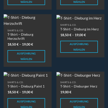
WÄHLEN
WÄHLEN
Dieses
Dieses
Produkt
Produkt
weist
weist
mehrere
mehrere
SHIRTS & CO.
Varianten
Varianten
T-Shirt – Dieburg im Herz
SHIRTS & CO.
auf.
auf.
T-Shirt – Dieburg
18,50
€
–
19,00
€
Die
Die
Herzschrift
Optionen
Optionen
18,50
€
–
19,00
€
AUSFÜHRUNG
können
können
WÄHLEN
auf
auf
AUSFÜHRUNG
Dieses
der
der
WÄHLEN
Produkt
Produktseite
Produktseite
Dieses
weist
gewählt
gewählt
Produkt
mehrere
werden
werden
weist
Varianten
mehrere
auf.
SHIRTS & CO.
SHIRTS & CO.
Varianten
Die
T-Shirt – Dieburg Paint 1
T-Shirt – Dieburger Herz
auf.
Optionen
18,50
€
–
19,00
€
19,00
€
Die
können
Optionen
auf
AUSFÜHRUNG
AUSFÜHRUNG
können
der
WÄHLEN
WÄHLEN