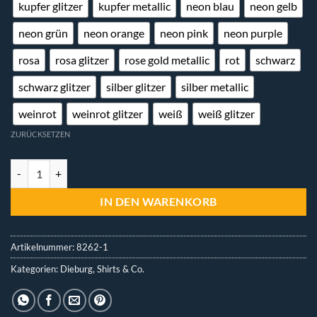
kupfer glitzer
kupfer metallic
neon blau
neon gelb
neon grün
neon orange
neon pink
neon purple
rosa
rosa glitzer
rose gold metallic
rot
schwarz
schwarz glitzer
silber glitzer
silber metallic
weinrot
weinrot glitzer
weiß
weiß glitzer
ZURÜCKSETZEN
T-Shirt - Dieburg Herzschrift Menge
IN DEN WARENKORB
Artikelnummer:
8262-1
Kategorien:
Dieburg
,
Shirts & Co.