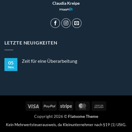
Claudia Kreipe
moon
Di
LETZTE NEUIGKEITEN
Zeit für eine Überarbeitung
05
Nov.
Keine
Kommentare
zu
Zeit
für
eine
Überarbeitung
Visa
PayPal
Stripe
MasterCard
Cash
On
Copyright 2026 ©
Flatsome Theme
Delivery
Kein Mehrwertsteuerausweis, da Kleinunternehmer nach §19 (1) UStG.