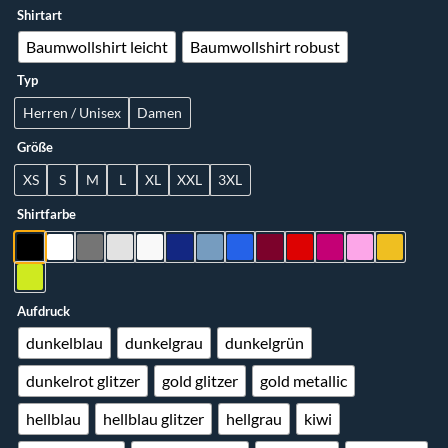
Shirtart
Baumwollshirt leicht
Baumwollshirt robust
Typ
Herren / Unisex
Damen
Größe
XS
S
M
L
XL
XXL
3XL
Shirtfarbe
Aufdruck
dunkelblau
dunkelgrau
dunkelgrün
dunkelrot glitzer
gold glitzer
gold metallic
hellblau
hellblau glitzer
hellgrau
kiwi