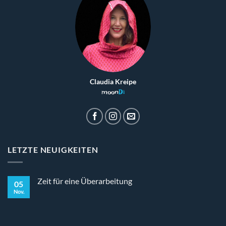
Claudia Kreipe
moon
Di
LETZTE NEUIGKEITEN
Zeit für eine Überarbeitung
05
Nov.
Keine
Kommentare
zu
Zeit
für
eine