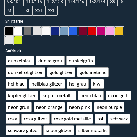
98/104
110/116
122/128
134/146
152/164
XS
S
M
L
XL
XXL
3XL
Shirtfarbe
Aufdruck
dunkelblau
dunkelgrau
dunkelgrün
dunkelrot glitzer
gold glitzer
gold metallic
hellblau
hellblau glitzer
hellgrau
kiwi
kupfer glitzer
kupfer metallic
neon blau
neon gelb
neon grün
neon orange
neon pink
neon purple
rosa
rosa glitzer
rose gold metallic
rot
schwarz
schwarz glitzer
silber glitzer
silber metallic