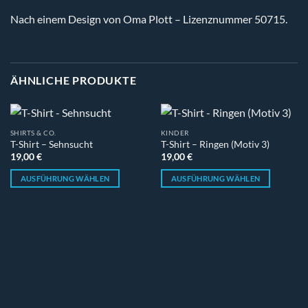
Nach einem Design von Oma Plott – Lizenznummer 50715.
ÄHNLICHE PRODUKTE
SHIRTS & CO.
KINDER
T-Shirt – Sehnsucht
T-Shirt – Ringen (Motiv 3)
19,00
€
19,00
€
AUSFÜHRUNG WÄHLEN
AUSFÜHRUNG WÄHLEN
Dieses
Dieses
Produkt
Produkt
weist
weist
mehrere
mehrere
Varianten
Varianten
auf.
auf.
Die
Die
Optionen
Optionen