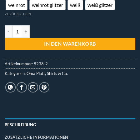
weinrot
weinrot glitzer
weiß
weiß glitzer
ZURÜCKSETZEN
T-Shirt - Old School Rock von Oma Plott Menge
IN DEN WARENKORB
Artikelnummer:
8238-2
Kategorien:
Oma Plott
,
Shirts & Co.
BESCHREIBUNG
ZUSÄTZLICHE INFORMATIONEN