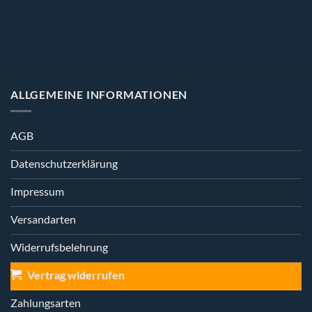
können
können
auf
auf
der
der
Produktseite
Produktseite
gewählt
gewählt
werden
werden
ALLGEMEINE INFORMATIONEN
AGB
Datenschutzerklärung
Impressum
Versandarten
Widerrufsbelehrung
Vertrag widerrufen
Zahlungsarten