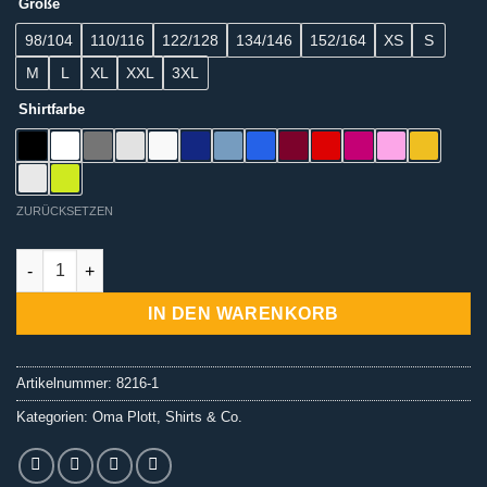
Größe
98/104
110/116
122/128
134/146
152/164
XS
S
M
L
XL
XXL
3XL
Shirtfarbe
ZURÜCKSETZEN
T-Shirt - Dackel von Oma Plott Menge
IN DEN WARENKORB
Artikelnummer:
8216-1
Kategorien:
Oma Plott
,
Shirts & Co.