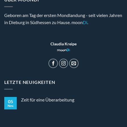
Geboren am Tag der ersten Mondlandung - seit vielen Jahren
in Dieburg in Südhessen zu Hause. moon
Di
.
Claudia Kreipe
moon
Di
LETZTE NEUIGKEITEN
Zeit für eine Überarbeitung
05
Nov.
Keine
Kommentare
zu
Zeit
für
eine