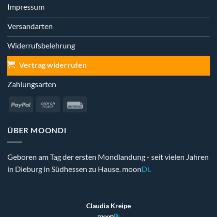
Produktseite
Impressum
gewählt
werden
Versandarten
Widerrufsbelehrung
Vertrag widerrufen
Zahlungsarten
PayPal
Cash
Rechung
on
Pickup
ÜBER MOONDI
Geboren am Tag der ersten Mondlandung - seit vielen Jahren
in Dieburg in Südhessen zu Hause. moon
Di
.
Claudia Kreipe
moon
Di