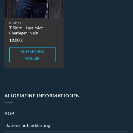
KINDER
T-Shirt – Lass mich
überlegen. Nein!
19,00
€
AUSFÜHRUNG
WÄHLEN
Dieses
Produkt
weist
mehrere
Varianten
ALLGEMEINE INFORMATIONEN
auf.
Die
Optionen
AGB
können
auf
Datenschutzerklärung
der