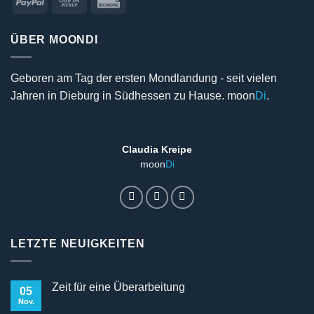
PayPal
Cash
Rechung
on
Pickup
ÜBER MOONDI
Geboren am Tag der ersten Mondlandung - seit vielen
Jahren in Dieburg in Südhessen zu Hause. moon
Di
.
Claudia Kreipe
moon
Di
LETZTE NEUIGKEITEN
Zeit für eine Überarbeitung
05
Nov.
Keine
Kommentare