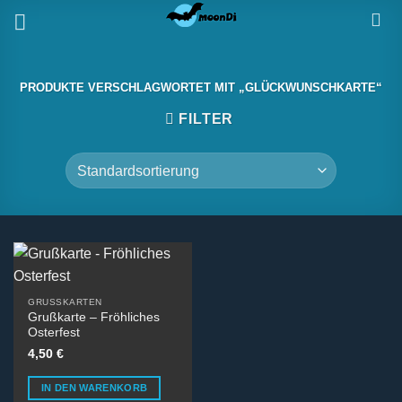
Zum
Inhalt
springen
PRODUKTE VERSCHLAGWORTET MIT „GLÜCKWUNSCHKARTE“
FILTER
GRUSSKARTEN
Grußkarte – Fröhliches
Osterfest
4,50
€
IN DEN WARENKORB