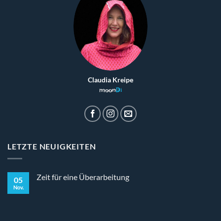
Claudia Kreipe
moon
Di
LETZTE NEUIGKEITEN
Zeit für eine Überarbeitung
05
Nov.
Keine
Kommentare
zu
Zeit
für
eine