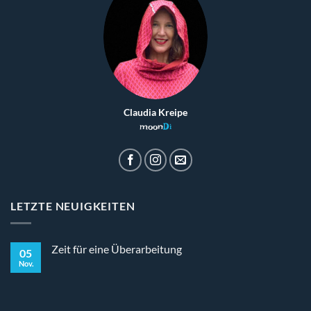
Claudia Kreipe
moon
Di
LETZTE NEUIGKEITEN
Zeit für eine Überarbeitung
05
Nov.
Keine
Kommentare
zu
Zeit
für
eine